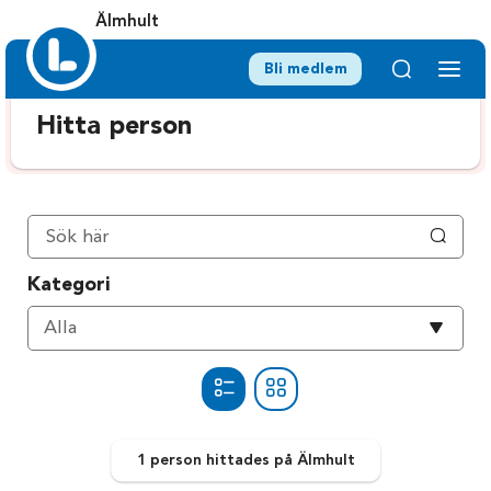
Älmhult
Bli medlem
Hitta person
Kategori
Välj
Alla
kategori
1 person
hittades
på Älmhult