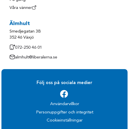
Våra vänner
Älmhult
Smedjegatan 3B
352 46 Växjö
072-250 46 01
almhult@liberalerna.se
Följ oss på sociala medier
Användarvillkor
Personuppgifter och integritet
Cookieinställningar