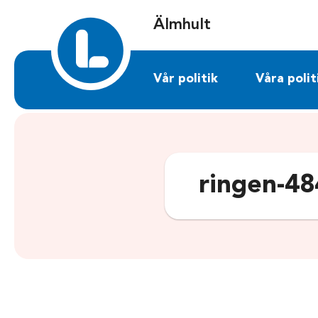
Sök på almhult.liberalerna.se
Älmhult
Vår politik
Våra polit
ringen-4