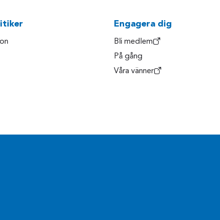
itiker
Engagera dig
son
Bli medlem
På gång
Våra vänner