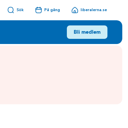
Sök
På gång
liberalerna.se
Bli medlem